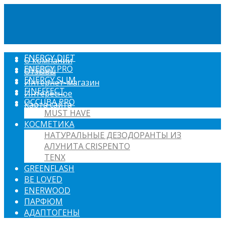
ENERGY DIET
О компании
ENERGY PRO
Отзывы
ENERGY SLIM
Интернет-магазин
FINEFFECT
Интересное
OCCUBA PRO
Карта сайта
MUST HAVE
КОСМЕТИКА
НАТУРАЛЬНЫЕ ДЕЗОДОРАНТЫ ИЗ
АЛУНИТА CRISPENTO
TENX
GREENFLASH
BE LOVED
ENERWOOD
ПАРФЮМ
АДАПТОГЕНЫ