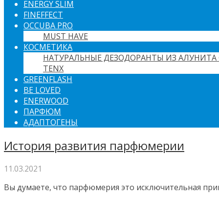
ENERGY SLIM
FINEFFECT
OCCUBA PRO
MUST HAVE
КОСМЕТИКА
НАТУРАЛЬНЫЕ ДЕЗОДОРАНТЫ ИЗ АЛУНИТА 
TENX
GREENFLASH
BE LOVED
ENERWOOD
ПАРФЮМ
АДАПТОГЕНЫ
История развития парфюмерии
11.03.2021
Вы думаете, что парфюмерия это исключительная прив