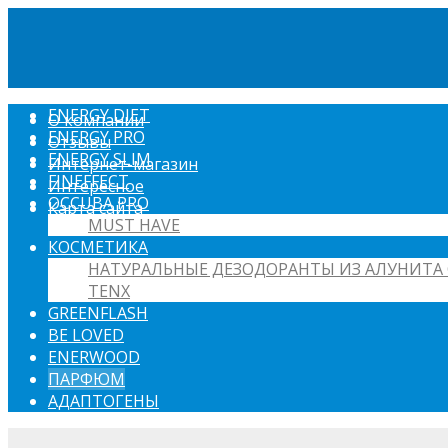
ENERGY DIET
О компании
ENERGY PRO
Отзывы
ENERGY SLIM
Интернет-магазин
FINEFFECT
Интересное
OCCUBA PRO
Карта сайта
MUST HAVE
КОСМЕТИКА
НАТУРАЛЬНЫЕ ДЕЗОДОРАНТЫ ИЗ АЛУНИТА 
TENX
GREENFLASH
BE LOVED
ENERWOOD
ПАРФЮМ
АДАПТОГЕНЫ