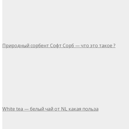
Природный сорбент Софт Сорб — что это такое ?
White tea — белый чай от NL какая польза