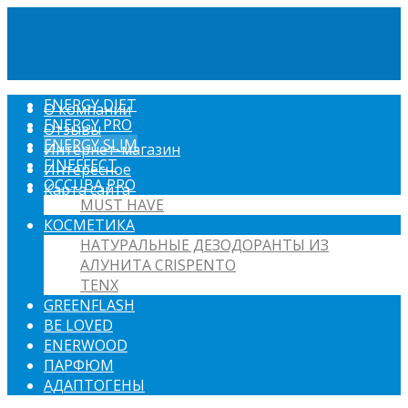
ENERGY DIET
О компании
ENERGY PRO
Отзывы
ENERGY SLIM
Интернет-магазин
FINEFFECT
Интересное
OCCUBA PRO
Карта сайта
MUST HAVE
КОСМЕТИКА
НАТУРАЛЬНЫЕ ДЕЗОДОРАНТЫ ИЗ
АЛУНИТА CRISPENTO
TENX
GREENFLASH
BE LOVED
ENERWOOD
ПАРФЮМ
АДАПТОГЕНЫ