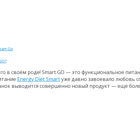
art Go
GO?
о в своём роде! Smart GO — это функциональное питани
питание
Energy Diet Smart
уже давно завоевало любовь со
рынок выводится совершенно новый продукт — ещё боле