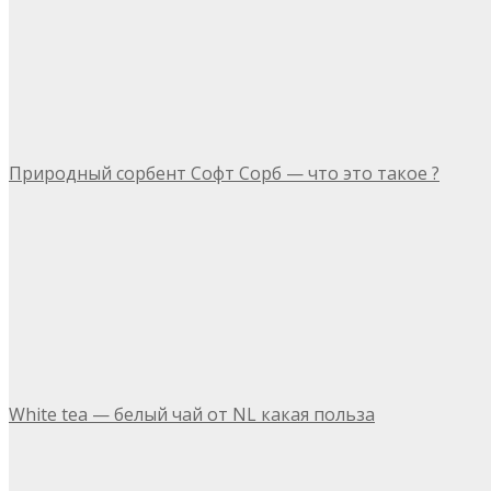
Природный сорбент Софт Сорб — что это такое ?
White tea — белый чай от NL какая польза