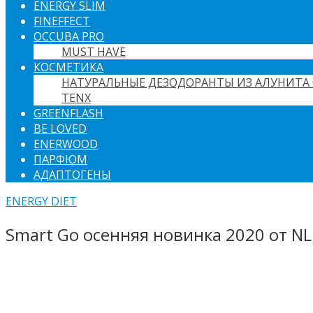
ENERGY SLIM
FINEFFECT
OCCUBA PRO
MUST HAVE
КОСМЕТИКА
НАТУРАЛЬНЫЕ ДЕЗОДОРАНТЫ ИЗ АЛУНИТА 
TENX
GREENFLASH
BE LOVED
ENERWOOD
ПАРФЮМ
АДАПТОГЕНЫ
ENERGY DIET
Smart Go осенняя новинка 2020 от NL