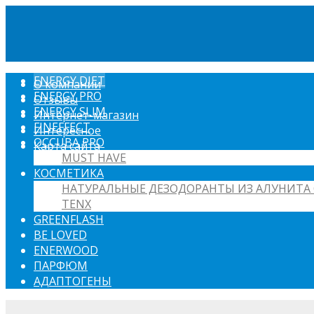
ENERGY DIET
О компании
ENERGY PRO
Отзывы
ENERGY SLIM
Интернет-магазин
FINEFFECT
Интересное
OCCUBA PRO
Карта сайта
MUST HAVE
КОСМЕТИКА
НАТУРАЛЬНЫЕ ДЕЗОДОРАНТЫ ИЗ АЛУНИТА 
TENX
GREENFLASH
BE LOVED
ENERWOOD
ПАРФЮМ
АДАПТОГЕНЫ