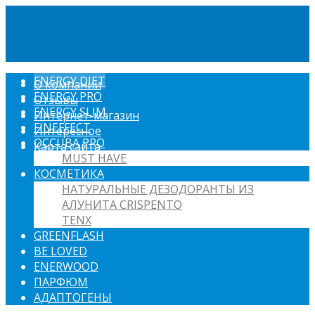
ENERGY DIET
О компании
ENERGY PRO
Отзывы
ENERGY SLIM
Интернет-магазин
FINEFFECT
Интересное
OCCUBA PRO
Карта сайта
MUST HAVE
КОСМЕТИКА
НАТУРАЛЬНЫЕ ДЕЗОДОРАНТЫ ИЗ
АЛУНИТА CRISPENTO
TENX
GREENFLASH
BE LOVED
ENERWOOD
ПАРФЮМ
АДАПТОГЕНЫ