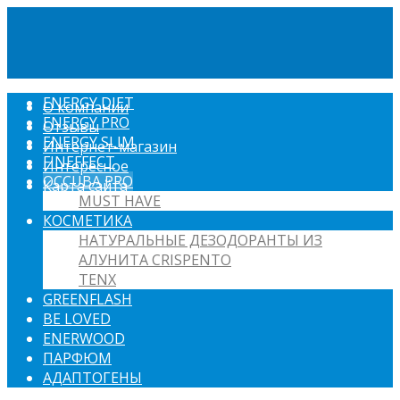
ENERGY DIET
О компании
ENERGY PRO
Отзывы
ENERGY SLIM
Интернет-магазин
FINEFFECT
Интересное
OCCUBA PRO
Карта сайта
MUST HAVE
КОСМЕТИКА
НАТУРАЛЬНЫЕ ДЕЗОДОРАНТЫ ИЗ
АЛУНИТА CRISPENTO
TENX
GREENFLASH
BE LOVED
ENERWOOD
ПАРФЮМ
АДАПТОГЕНЫ