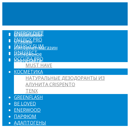
ENERGY DIET
О компании
ENERGY PRO
Отзывы
ENERGY SLIM
Интернет-магазин
FINEFFECT
Интересное
OCCUBA PRO
Карта сайта
MUST HAVE
КОСМЕТИКА
НАТУРАЛЬНЫЕ ДЕЗОДОРАНТЫ ИЗ
АЛУНИТА CRISPENTO
TENX
GREENFLASH
BE LOVED
ENERWOOD
ПАРФЮМ
АДАПТОГЕНЫ