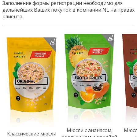
Заполнение формы регистрации необходимо для
дальнейших Ваших покупок в компании NL на правах
клиента.
Мюсли с ананасом,
Мюсл
Классические мюсли
апельсином и папайей