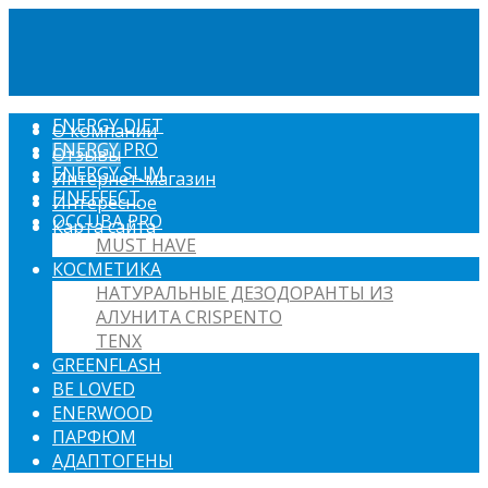
ENERGY DIET
О компании
ENERGY PRO
Отзывы
ENERGY SLIM
Интернет-магазин
FINEFFECT
Интересное
OCCUBA PRO
Карта сайта
MUST HAVE
КОСМЕТИКА
НАТУРАЛЬНЫЕ ДЕЗОДОРАНТЫ ИЗ
АЛУНИТА CRISPENTO
TENX
GREENFLASH
BE LOVED
ENERWOOD
ПАРФЮМ
АДАПТОГЕНЫ