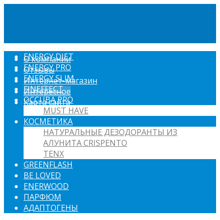
ENERGY DIET
О компании
ENERGY PRO
Отзывы
ENERGY SLIM
Интернет-магазин
FINEFFECT
Интересное
OCCUBA PRO
Карта сайта
MUST HAVE
КОСМЕТИКА
НАТУРАЛЬНЫЕ ДЕЗОДОРАНТЫ ИЗ
АЛУНИТА CRISPENTO
TENX
GREENFLASH
BE LOVED
ENERWOOD
ПАРФЮМ
АДАПТОГЕНЫ