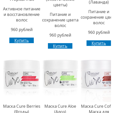
(Лаванда)
цветы)
Активное питание
Питание и
и восстановление
Питание и
сохранение цве
волос
сохранение цвета
волоc
волоc
960 рублей
960 рублей
960 рублей
Купить
Купить
Купить
Маска Cure Berries
Маска Cure Aloe
Маска Cure Coff
(Ягоды)
(Алоэ)
Маска для