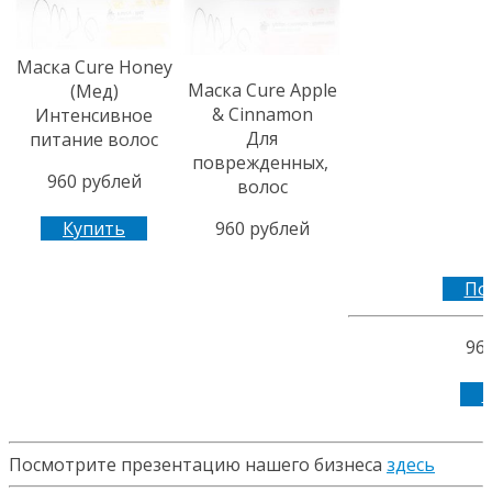
Маска Cure Honey
Маска Cure Apple
(Мед)
& Cinnamon
Интенсивное
Для
питание волос
поврежденных,
960 рублей
волос
Купить
960 рублей
По
96
К
Посмотрите презентацию нашего бизнеса
здесь