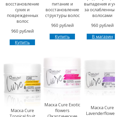
восстановление
питание и
выпадения и ух
сухих и
восстановление
за ослабленны
поврежденных
структуры волос
волосами
волос
960 рублей
960 рублей
960 рублей
Купить
В магазин
Купить
Маска Cure Exotic
Маска Cure
Маска Cure
flowers
Lavenderflower
Tropical fruit
(Экзотические