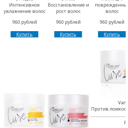
Интенсивное
Восстановление и
поврежденны
увлажнение волос
рост волос
волос
960 рублей
960 рублей
960 рублей
Купить
Купить
Купить
Vani
Против ломкост
Р