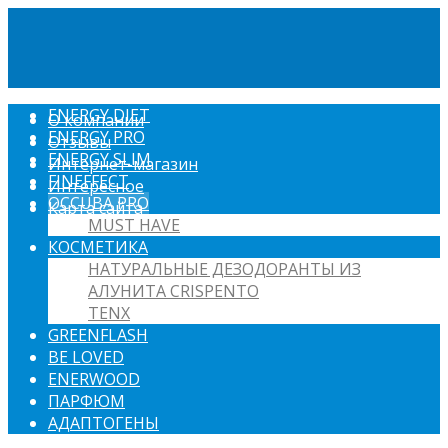
ENERGY DIET
О компании
ENERGY PRO
Отзывы
ENERGY SLIM
Интернет-магазин
FINEFFECT
Интересное
OCCUBA PRO
Карта сайта
MUST HAVE
КОСМЕТИКА
НАТУРАЛЬНЫЕ ДЕЗОДОРАНТЫ ИЗ
АЛУНИТА CRISPENTO
TENX
GREENFLASH
BE LOVED
ENERWOOD
ПАРФЮМ
АДАПТОГЕНЫ