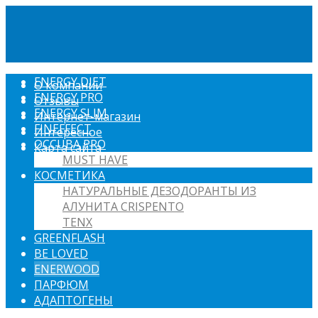
ENERGY DIET
О компании
ENERGY PRO
Отзывы
ENERGY SLIM
Интернет-магазин
FINEFFECT
Интересное
OCCUBA PRO
Карта сайта
MUST HAVE
КОСМЕТИКА
НАТУРАЛЬНЫЕ ДЕЗОДОРАНТЫ ИЗ
АЛУНИТА CRISPENTO
TENX
GREENFLASH
BE LOVED
ENERWOOD
ПАРФЮМ
АДАПТОГЕНЫ