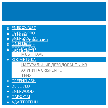
ENERGY DIET
О компании
ENERGY PRO
Отзывы
ENERGY SLIM
Интернет-магазин
FINEFFECT
Интересное
OCCUBA PRO
Карта сайта
MUST HAVE
КОСМЕТИКА
НАТУРАЛЬНЫЕ ДЕЗОДОРАНТЫ ИЗ
АЛУНИТА CRISPENTO
TENX
GREENFLASH
BE LOVED
ENERWOOD
ПАРФЮМ
АДАПТОГЕНЫ