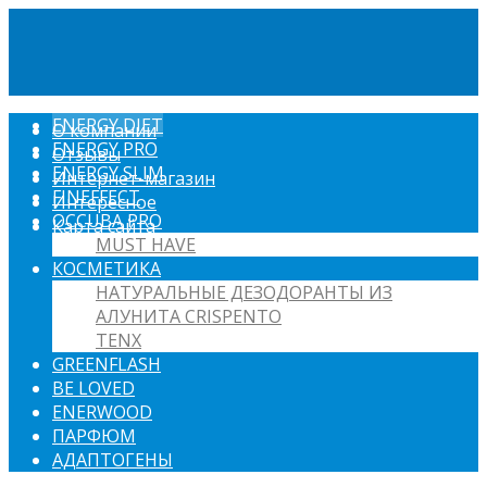
ENERGY DIET
О компании
ENERGY PRO
Отзывы
ENERGY SLIM
Интернет-магазин
FINEFFECT
Интересное
OCCUBA PRO
Карта сайта
MUST HAVE
КОСМЕТИКА
НАТУРАЛЬНЫЕ ДЕЗОДОРАНТЫ ИЗ
АЛУНИТА CRISPENTO
TENX
GREENFLASH
BE LOVED
ENERWOOD
ПАРФЮМ
АДАПТОГЕНЫ