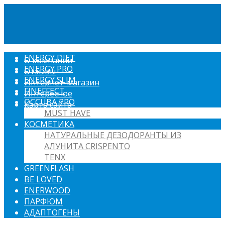
ENERGY DIET
О компании
ENERGY PRO
Отзывы
ENERGY SLIM
Интернет-магазин
FINEFFECT
Интересное
OCCUBA PRO
Карта сайта
MUST HAVE
КОСМЕТИКА
НАТУРАЛЬНЫЕ ДЕЗОДОРАНТЫ ИЗ
АЛУНИТА CRISPENTO
TENX
GREENFLASH
BE LOVED
ENERWOOD
ПАРФЮМ
АДАПТОГЕНЫ