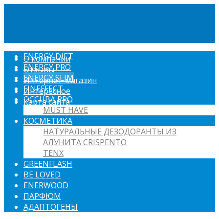
ENERGY DIET
О компании
ENERGY PRO
Отзывы
ENERGY SLIM
Интернет-магазин
FINEFFECT
Интересное
OCCUBA PRO
Карта сайта
MUST HAVE
КОСМЕТИКА
НАТУРАЛЬНЫЕ ДЕЗОДОРАНТЫ ИЗ
АЛУНИТА CRISPENTO
TENX
GREENFLASH
BE LOVED
ENERWOOD
ПАРФЮМ
АДАПТОГЕНЫ