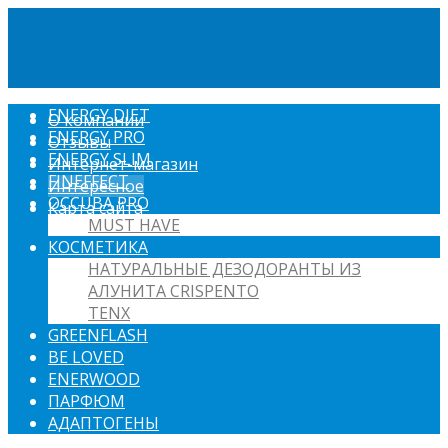
ENERGY DIET
О компании
ENERGY PRO
Отзывы
ENERGY SLIM
Интернет-магазин
FINEFFECT
Интересное
OCCUBA PRO
Карта сайта
MUST HAVE
КОСМЕТИКА
НАТУРАЛЬНЫЕ ДЕЗОДОРАНТЫ ИЗ
АЛУНИТА CRISPENTO
TENX
GREENFLASH
BE LOVED
ENERWOOD
ПАРФЮМ
АДАПТОГЕНЫ