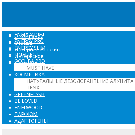
ENERGY DIET
О компании
ENERGY PRO
Отзывы
ENERGY SLIM
Интернет-магазин
FINEFFECT
Интересное
OCCUBA PRO
Карта сайта
MUST HAVE
КОСМЕТИКА
НАТУРАЛЬНЫЕ ДЕЗОДОРАНТЫ ИЗ АЛУНИТА 
TENX
GREENFLASH
BE LOVED
ENERWOOD
ПАРФЮМ
АДАПТОГЕНЫ