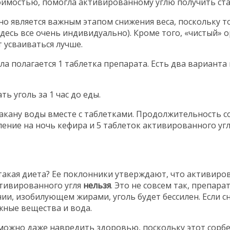
оимостью, помогла активированному углю получить ста
о является важным этапом снижения веса, поскольку 
здесь все очень индивидуально). Кроме того, «чистый»
 усваиваться лучше.
ела полагается 1 таблетка препарата. Есть два варианта
ь уголь за 1 час до еды.
акану воды вместе с таблетками. Продолжительность со
ение на ночь кефира и 5 таблеток активированного угл
такая диета? Ее поклонники утверждают, что активиро
ктивированного угля
нельзя
. Это не совсем так, препара
и, изобилующем жирами, уголь будет бессилен. Если сн
жные вещества и вода.
ожно даже навредить здоровью, поскольку этот сорбен