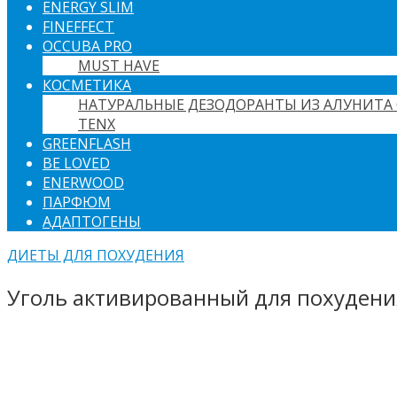
ENERGY SLIM
FINEFFECT
OCCUBA PRO
MUST HAVE
КОСМЕТИКА
НАТУРАЛЬНЫЕ ДЕЗОДОРАНТЫ ИЗ АЛУНИТА 
TENX
GREENFLASH
BE LOVED
ENERWOOD
ПАРФЮМ
АДАПТОГЕНЫ
ДИЕТЫ ДЛЯ ПОХУДЕНИЯ
Уголь активированный для похудения