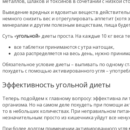
металлов, шлаков и токсинов в сочетании с низкой ст
Выведение вредных и ядовитых веществ действительн
немного снизить вес и отрегулировать аппетит (хотя 
минералам и другим полезным веществам, пища будет
Суть «
угольной
» диеты проста. На каждые 10 кг веса т
все таблетки принимаются с утра натощак,
доза распределяется на весь день, нужно принимат
Обязательное условие диеты – выпивать по одному ст
похудеть с помощью активированного угля – употребл
Эффективность угольной диеты
Теперь подойдем к главному вопросу: эффективна ли 
организма. Но на самом деле похудеть при помощи а
то в небольших количествах. При неправильном питани
незначительным: просто из кишечника уйдут все нену
При более долгом применении активированного угля м