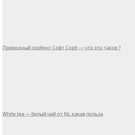
Природный сорбент Софт Сорб — что это такое ?
White tea — белый чай от NL какая польза