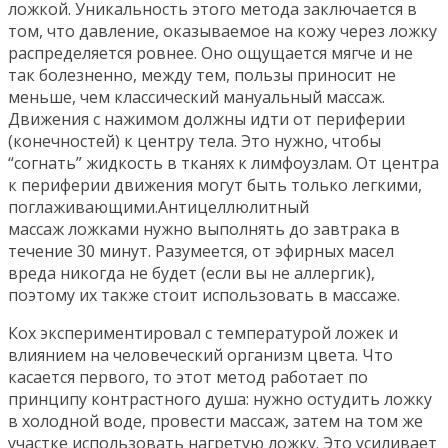
ложкой. Уникальность этого метода заключается в
том, что давление, оказываемое на кожу через ложку
распределяется ровнее. Оно ощущается мягче и не
так болезненно, между тем, пользы приносит не
меньше, чем классический мануальный массаж.
Движения с нажимом должны идти от периферии
(конечностей) к центру тела. Это нужно, чтобы
“согнать” жидкость в тканях к лимфоузлам. От центра
к периферии движения могут быть только легкими,
поглаживающими.Антицеллюлитный
массаж ложками нужно выполнять до завтрака в
течение 30 минут. Разумеется, от эфирных масел
вреда никогда не будет (если вы не аллергик),
поэтому их также стоит использовать в массаже.
Кох экспериментировал с температурой ложек и
влиянием на человеческий организм цвета. Что
касается первого, то этот метод работает по
принципу контрастного душа: нужно остудить ложку
в холодной воде, провести массаж, затем на том же
участке использовать нагретую ложку. Это усиливает