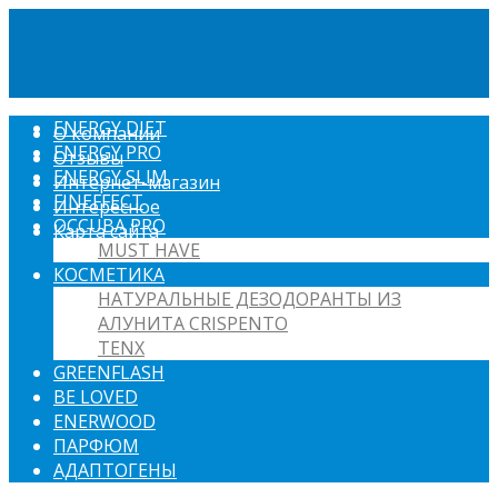
ENERGY DIET
О компании
ENERGY PRO
Отзывы
ENERGY SLIM
Интернет-магазин
FINEFFECT
Интересное
OCCUBA PRO
Карта сайта
MUST HAVE
КОСМЕТИКА
НАТУРАЛЬНЫЕ ДЕЗОДОРАНТЫ ИЗ
АЛУНИТА CRISPENTO
TENX
GREENFLASH
BE LOVED
ENERWOOD
ПАРФЮМ
АДАПТОГЕНЫ