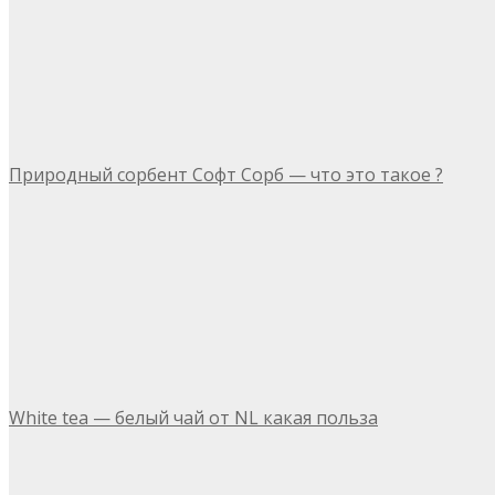
Природный сорбент Софт Сорб — что это такое ?
White tea — белый чай от NL какая польза