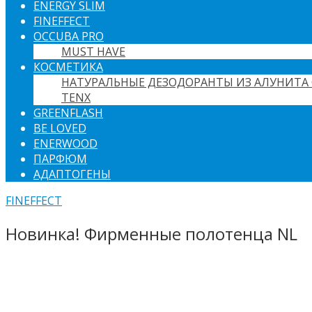
ENERGY SLIM
FINEFFECT
OCCUBA PRO
MUST HAVE
КОСМЕТИКА
НАТУРАЛЬНЫЕ ДЕЗОДОРАНТЫ ИЗ АЛУНИТА 
TENX
GREENFLASH
BE LOVED
ENERWOOD
ПАРФЮМ
АДАПТОГЕНЫ
FINEFFECT
Новинка! Фирменные полотенца NL