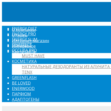
ENERGY DIET
О компании
ENERGY PRO
Отзывы
ENERGY SLIM
Интернет-магазин
FINEFFECT
Интересное
OCCUBA PRO
Карта сайта
MUST HAVE
КОСМЕТИКА
НАТУРАЛЬНЫЕ ДЕЗОДОРАНТЫ ИЗ АЛУНИТА 
TENX
GREENFLASH
BE LOVED
ENERWOOD
ПАРФЮМ
АДАПТОГЕНЫ