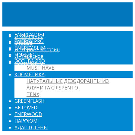
ENERGY DIET
О компании
ENERGY PRO
Отзывы
ENERGY SLIM
Интернет-магазин
FINEFFECT
Интересное
OCCUBA PRO
Карта сайта
MUST HAVE
КОСМЕТИКА
НАТУРАЛЬНЫЕ ДЕЗОДОРАНТЫ ИЗ
АЛУНИТА CRISPENTO
TENX
GREENFLASH
BE LOVED
ENERWOOD
ПАРФЮМ
АДАПТОГЕНЫ