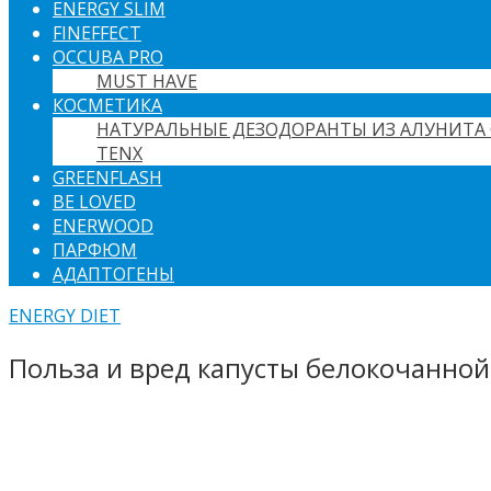
ENERGY SLIM
FINEFFECT
OCCUBA PRO
MUST HAVE
КОСМЕТИКА
НАТУРАЛЬНЫЕ ДЕЗОДОРАНТЫ ИЗ АЛУНИТА 
TENX
GREENFLASH
BE LOVED
ENERWOOD
ПАРФЮМ
АДАПТОГЕНЫ
ENERGY DIET
Польза и вред капусты белокочанной