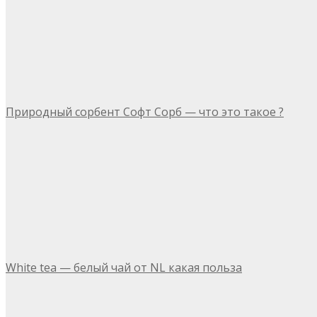
Природный сорбент Софт Сорб — что это такое ?
White tea — белый чай от NL какая польза