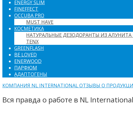
ENERGY SLIM
FINEFFECT
OCCUBA PRO
MUST HAVE
КОСМЕТИКА
НАТУРАЛЬНЫЕ ДЕЗОДОРАНТЫ ИЗ АЛУНИТА 
TENX
GREENFLASH
BE LOVED
ENERWOOD
ПАРФЮМ
АДАПТОГЕНЫ
КОМПАНИЯ NL INTERNATIONAL ОТЗЫВЫ О ПРОДУКЦ
Вся правда о работе в NL Internationa