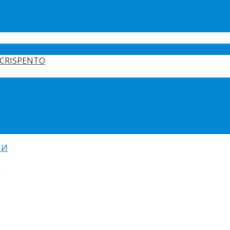
CRISPENTO
ИИ
l