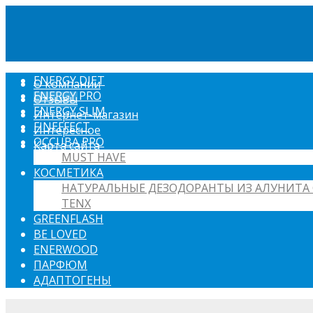
ENERGY DIET
О компании
ENERGY PRO
Отзывы
ENERGY SLIM
Интернет-магазин
FINEFFECT
Интересное
OCCUBA PRO
Карта сайта
MUST HAVE
КОСМЕТИКА
НАТУРАЛЬНЫЕ ДЕЗОДОРАНТЫ ИЗ АЛУНИТА 
TENX
GREENFLASH
BE LOVED
ENERWOOD
ПАРФЮМ
АДАПТОГЕНЫ