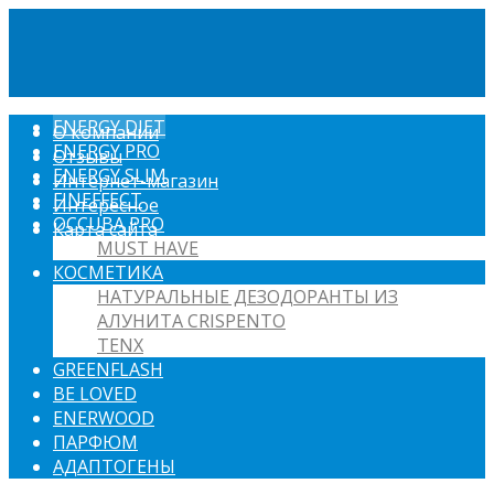
ENERGY DIET
О компании
ENERGY PRO
Отзывы
ENERGY SLIM
Интернет-магазин
FINEFFECT
Интересное
OCCUBA PRO
Карта сайта
MUST HAVE
КОСМЕТИКА
НАТУРАЛЬНЫЕ ДЕЗОДОРАНТЫ ИЗ
АЛУНИТА CRISPENTO
TENX
GREENFLASH
BE LOVED
ENERWOOD
ПАРФЮМ
АДАПТОГЕНЫ