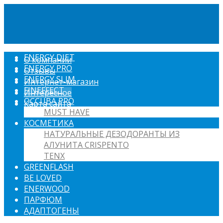
ENERGY DIET
О компании
ENERGY PRO
Отзывы
ENERGY SLIM
Интернет-магазин
FINEFFECT
Интересное
OCCUBA PRO
Карта сайта
MUST HAVE
КОСМЕТИКА
НАТУРАЛЬНЫЕ ДЕЗОДОРАНТЫ ИЗ
АЛУНИТА CRISPENTO
TENX
GREENFLASH
BE LOVED
ENERWOOD
ПАРФЮМ
АДАПТОГЕНЫ