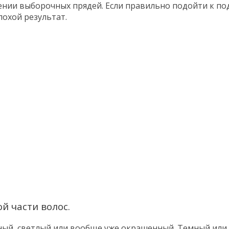
ении выборочных прядей. Если правильно подойти к по
охой результат.
й части волос.
емный, светлый или вообще уже окрашенный. Темный ил