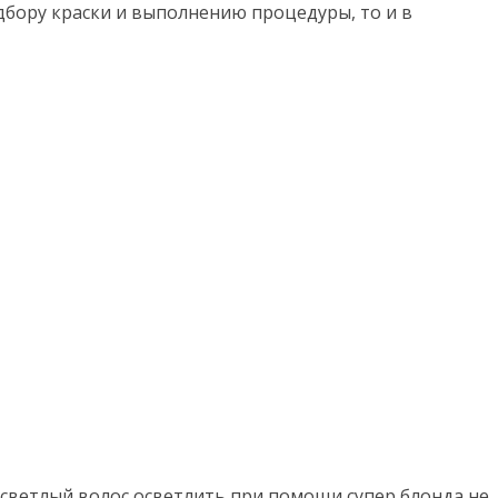
дбору краски и выполнению процедуры, то и в
и светлый волос осветлить при помощи супер блонда не