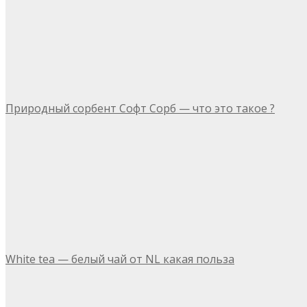
Природный сорбент Софт Сорб — что это такое ?
White tea — белый чай от NL какая польза