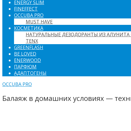
ENERGY SLIM
FINEFFECT
OCCUBA PRO
MUST HAVE
КОСМЕТИКА
НАТУРАЛЬНЫЕ ДЕЗОДОРАНТЫ ИЗ АЛУНИТА 
TENX
GREENFLASH
BE LOVED
ENERWOOD
ПАРФЮМ
АДАПТОГЕНЫ
OCCUBA PRO
Балаяж в домашних условиях — техн