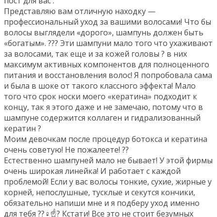
пост для вас .
Представляю вам отличную находку —
профессиональный уход за вашими волосами! Что бы
волосы выглядели «дорого», шампунь должен быть
«богатым». ??? Эти шампуни мало того что ухаживают
за волосами, так еще и за кожей головы ? в них
максимум активных компонентов для полноценного
питания и восстановления волос! Я попробовала сама
и была в шоке от такого классного эффекта! Мало
того что срок носки моего «кератина» подходит к
концу, так я этого даже и не замечаю, потому что в
шампуне содержится коллаген и гидрализованный
кератин ?
Моим девочкам после процедур ботокса и кератина
очень советую! Не пожалеете! ??
Естественно шампуней мало не бывает! У этой фирмы
очень широкая линейка! И работает с каждой
проблемой! Если у вас волосы тонкие, сухие, жирные у
корней, непослушные, тусклые и секутся кончики,
обязательно напиши мне и я подберу уход именно
для тебя ??‍♀️☝? Кстати! Все это не стоит безумных