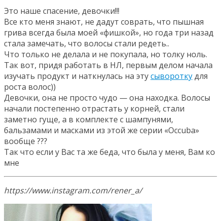
Это наше спасение, девочки!!!
Все кто меня знают, не дадут соврать, что пышная
грива всегда была моей «фишкой», но года три назад
стала замечать, что волосы стали редеть..
Что только не делала и не покупала, но толку ноль.
Так вот, придя работать в НЛ, первым делом начала
изучать продукт и наткнулась на эту
сыворотку
для
роста волос))
Девочки, она не просто чудо — она находка. Волосы
начали постепенно отрастать у корней, стали
заметно гуще, а в комплекте с шампунями,
бальзамами и масками из этой же серии «Occuba»
вообще ???
Так что если у Вас та же беда, что была у меня, Вам ко
мне
https://www.instagram.com/rener_a/