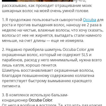
Ну что,
рассказываю, как проходит отращивание моих
шикарных волос на моей очень умной голове.
1. Я продолжаю пользоваться сывороткой
Occuba
для
роста и против выпадения волос, наношу ее 2 раза в
неделю на чистые, влажные волосы, что хочу сказать,
волосы от нее не жирнятся, выпадать стали намного
меньше, на счет длины — еще не измеряла.
2. Недавно приобрела шампунь Occuba Color для
окрашенных волос, который не содержит SLS и
парабенов, расход у него минимальный, нужна всего
лишь капля, хорошо пенится.
Шампунь восстанавливает окрашенные волосы,
благодаря повышенному содержанию коллагена
препятствует быстрому вымыванию красящего
пигмента.
3. В комплексе использую бальзам-
кондиционер
Occuba Color
.
От него я вообще в восторге. Те, кто хоть раз красил