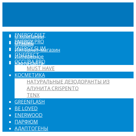
ENERGY DIET
О компании
ENERGY PRO
Отзывы
ENERGY SLIM
Интернет-магазин
FINEFFECT
Интересное
OCCUBA PRO
Карта сайта
MUST HAVE
КОСМЕТИКА
НАТУРАЛЬНЫЕ ДЕЗОДОРАНТЫ ИЗ
АЛУНИТА CRISPENTO
TENX
GREENFLASH
BE LOVED
ENERWOOD
ПАРФЮМ
АДАПТОГЕНЫ