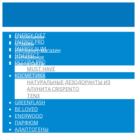
ENERGY DIET
О компании
ENERGY PRO
Отзывы
ENERGY SLIM
Интернет-магазин
FINEFFECT
Интересное
OCCUBA PRO
Карта сайта
MUST HAVE
КОСМЕТИКА
НАТУРАЛЬНЫЕ ДЕЗОДОРАНТЫ ИЗ
АЛУНИТА CRISPENTO
TENX
GREENFLASH
BE LOVED
ENERWOOD
ПАРФЮМ
АДАПТОГЕНЫ