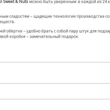
й
Sweet & Nuts
можно быть уверенным: в каждой из 24 к
ным сладостям – щадящие технологии производства со
еществ.
оей обёртке – удобно брать с собой пару штук для подз
сивой коробке – замечательный подарок.