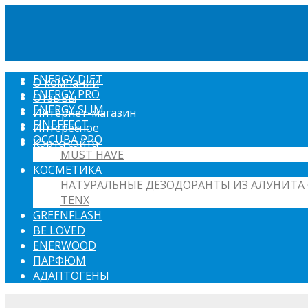
ENERGY DIET
О компании
ENERGY PRO
Отзывы
ENERGY SLIM
Интернет-магазин
FINEFFECT
Интересное
OCCUBA PRO
Карта сайта
MUST HAVE
КОСМЕТИКА
НАТУРАЛЬНЫЕ ДЕЗОДОРАНТЫ ИЗ АЛУНИТА 
TENX
GREENFLASH
BE LOVED
ENERWOOD
ПАРФЮМ
АДАПТОГЕНЫ