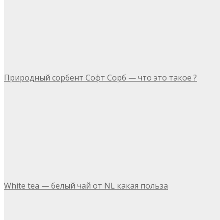
Природный сорбент Софт Сорб — что это такое ?
White tea — белый чай от NL какая польза