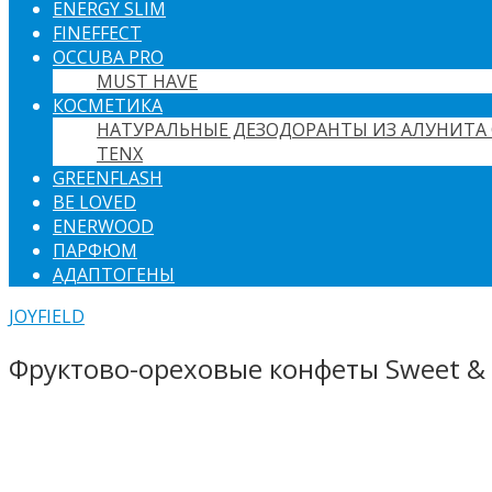
ENERGY SLIM
FINEFFECT
OCCUBA PRO
MUST HAVE
КОСМЕТИКА
НАТУРАЛЬНЫЕ ДЕЗОДОРАНТЫ ИЗ АЛУНИТА 
TENX
GREENFLASH
BE LOVED
ENERWOOD
ПАРФЮМ
АДАПТОГЕНЫ
JOYFIELD
Фруктово-ореховые конфеты Sweet & 