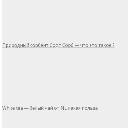
Природный сорбент Софт Сорб — что это такое ?
White tea — белый чай от NL какая польза