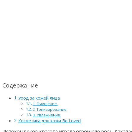
Содержание
Уход за кожей лица
1. Очищение.
2. Тонизирование.
3. Увлажнение.
Косметика для кожи Be Loved
Испокон веков красота играла огромную роль. Какая ж