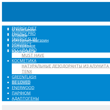
ENERGY DIET
О компании
ENERGY PRO
Отзывы
ENERGY SLIM
Интернет-магазин
FINEFFECT
Интересное
OCCUBA PRO
Карта сайта
MUST HAVE
КОСМЕТИКА
НАТУРАЛЬНЫЕ ДЕЗОДОРАНТЫ ИЗ АЛУНИТА 
TENX
GREENFLASH
BE LOVED
ENERWOOD
ПАРФЮМ
АДАПТОГЕНЫ