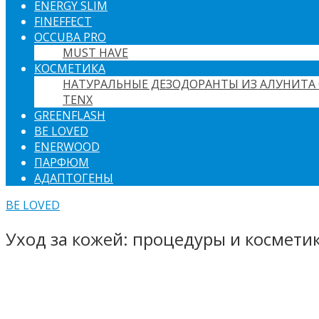
ENERGY SLIM
FINEFFECT
OCCUBA PRO
MUST HAVE
КОСМЕТИКА
НАТУРАЛЬНЫЕ ДЕЗОДОРАНТЫ ИЗ АЛУНИТА 
TENX
GREENFLASH
BE LOVED
ENERWOOD
ПАРФЮМ
АДАПТОГЕНЫ
BE LOVED
Уход за кожей: процедуры и космети