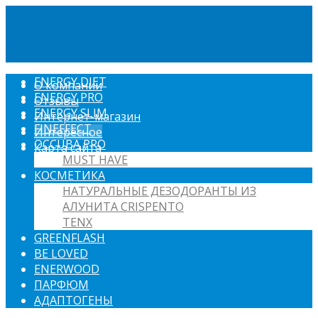
ENERGY DIET
О компании
ENERGY PRO
Отзывы
ENERGY SLIM
Интернет-магазин
FINEFFECT
Интересное
OCCUBA PRO
Карта сайта
MUST HAVE
КОСМЕТИКА
НАТУРАЛЬНЫЕ ДЕЗОДОРАНТЫ ИЗ
АЛУНИТА CRISPENTO
TENX
GREENFLASH
BE LOVED
ENERWOOD
ПАРФЮМ
АДАПТОГЕНЫ