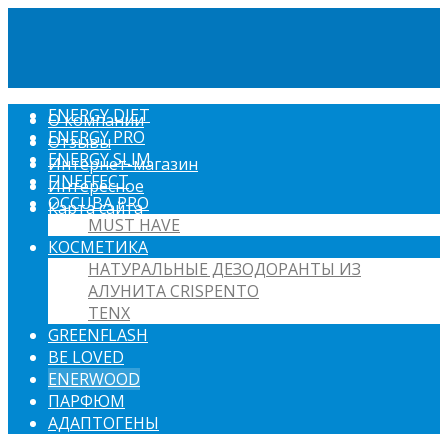
ENERGY DIET
О компании
ENERGY PRO
Отзывы
ENERGY SLIM
Интернет-магазин
FINEFFECT
Интересное
OCCUBA PRO
Карта сайта
MUST HAVE
КОСМЕТИКА
НАТУРАЛЬНЫЕ ДЕЗОДОРАНТЫ ИЗ
АЛУНИТА CRISPENTO
TENX
GREENFLASH
BE LOVED
ENERWOOD
ПАРФЮМ
АДАПТОГЕНЫ