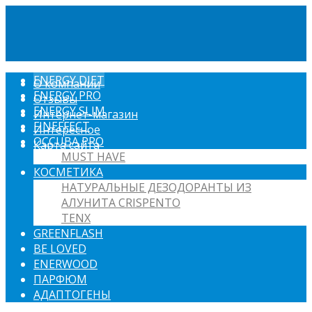
ENERGY DIET
О компании
ENERGY PRO
Отзывы
ENERGY SLIM
Интернет-магазин
FINEFFECT
Интересное
OCCUBA PRO
Карта сайта
MUST HAVE
КОСМЕТИКА
НАТУРАЛЬНЫЕ ДЕЗОДОРАНТЫ ИЗ
АЛУНИТА CRISPENTO
TENX
GREENFLASH
BE LOVED
ENERWOOD
ПАРФЮМ
АДАПТОГЕНЫ