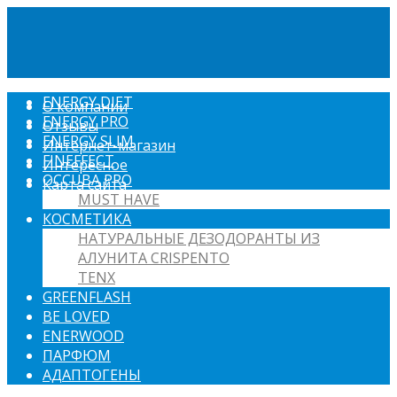
ENERGY DIET
О компании
ENERGY PRO
Отзывы
ENERGY SLIM
Интернет-магазин
FINEFFECT
Интересное
OCCUBA PRO
Карта сайта
MUST HAVE
КОСМЕТИКА
НАТУРАЛЬНЫЕ ДЕЗОДОРАНТЫ ИЗ
АЛУНИТА CRISPENTO
TENX
GREENFLASH
BE LOVED
ENERWOOD
ПАРФЮМ
АДАПТОГЕНЫ