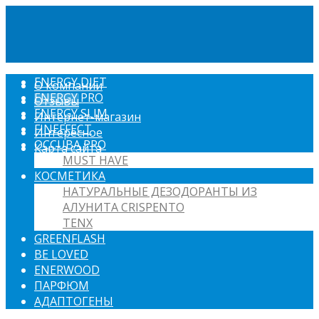
ENERGY DIET
О компании
ENERGY PRO
Отзывы
ENERGY SLIM
Интернет-магазин
FINEFFECT
Интересное
OCCUBA PRO
Карта сайта
MUST HAVE
КОСМЕТИКА
НАТУРАЛЬНЫЕ ДЕЗОДОРАНТЫ ИЗ
АЛУНИТА CRISPENTO
TENX
GREENFLASH
BE LOVED
ENERWOOD
ПАРФЮМ
АДАПТОГЕНЫ