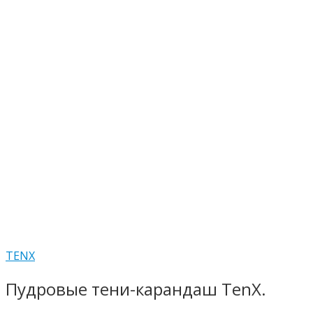
TENX
Пудровые тени-карандаш TenX.