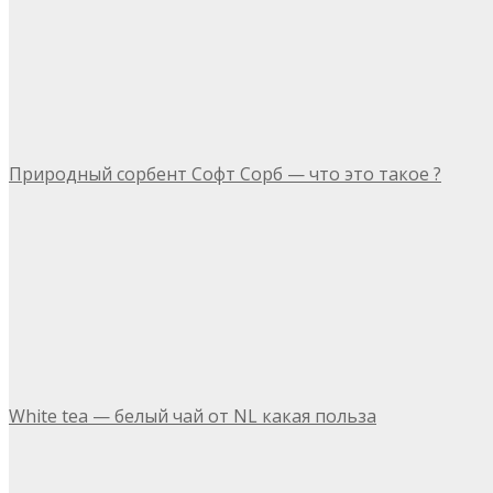
Природный сорбент Софт Сорб — что это такое ?
White tea — белый чай от NL какая польза