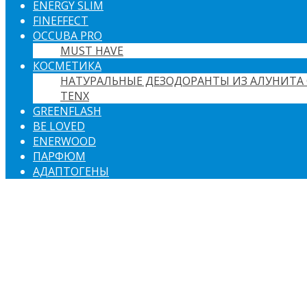
ENERGY SLIM
FINEFFECT
OCCUBA PRO
MUST HAVE
КОСМЕТИКА
НАТУРАЛЬНЫЕ ДЕЗОДОРАНТЫ ИЗ АЛУНИТА 
TENX
GREENFLASH
BE LOVED
ENERWOOD
ПАРФЮМ
АДАПТОГЕНЫ