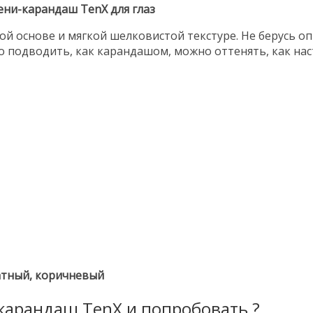
тени-карандаш TenX для глаз
й основе и мягкой шелковистой текстуре. Не берусь опи
о подводить, как карандашом, можно оттенять, как на
латный, коричневый
карандаш TenX и попробовать ?