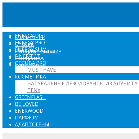
ENERGY DIET
О компании
ENERGY PRO
Отзывы
ENERGY SLIM
Интернет-магазин
FINEFFECT
Интересное
OCCUBA PRO
Карта сайта
MUST HAVE
КОСМЕТИКА
НАТУРАЛЬНЫЕ ДЕЗОДОРАНТЫ ИЗ АЛУНИТА 
TENX
GREENFLASH
BE LOVED
ENERWOOD
ПАРФЮМ
АДАПТОГЕНЫ