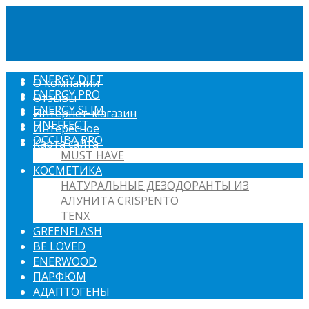
ENERGY DIET
О компании
ENERGY PRO
Отзывы
ENERGY SLIM
Интернет-магазин
FINEFFECT
Интересное
OCCUBA PRO
Карта сайта
MUST HAVE
КОСМЕТИКА
НАТУРАЛЬНЫЕ ДЕЗОДОРАНТЫ ИЗ
АЛУНИТА CRISPENTO
TENX
GREENFLASH
BE LOVED
ENERWOOD
ПАРФЮМ
АДАПТОГЕНЫ