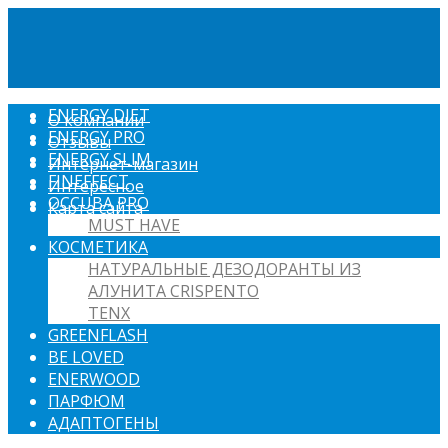
ENERGY DIET
О компании
ENERGY PRO
Отзывы
ENERGY SLIM
Интернет-магазин
FINEFFECT
Интересное
OCCUBA PRO
Карта сайта
MUST HAVE
КОСМЕТИКА
НАТУРАЛЬНЫЕ ДЕЗОДОРАНТЫ ИЗ
АЛУНИТА CRISPENTO
TENX
GREENFLASH
BE LOVED
ENERWOOD
ПАРФЮМ
АДАПТОГЕНЫ