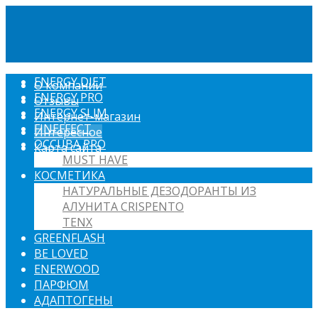
ENERGY DIET
О компании
ENERGY PRO
Отзывы
ENERGY SLIM
Интернет-магазин
FINEFFECT
Интересное
OCCUBA PRO
Карта сайта
MUST HAVE
КОСМЕТИКА
НАТУРАЛЬНЫЕ ДЕЗОДОРАНТЫ ИЗ
АЛУНИТА CRISPENTO
TENX
GREENFLASH
BE LOVED
ENERWOOD
ПАРФЮМ
АДАПТОГЕНЫ