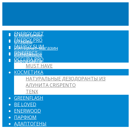
ENERGY DIET
О компании
ENERGY PRO
Отзывы
ENERGY SLIM
Интернет-магазин
FINEFFECT
Интересное
OCCUBA PRO
Карта сайта
MUST HAVE
КОСМЕТИКА
НАТУРАЛЬНЫЕ ДЕЗОДОРАНТЫ ИЗ
АЛУНИТА CRISPENTO
TENX
GREENFLASH
BE LOVED
ENERWOOD
ПАРФЮМ
АДАПТОГЕНЫ