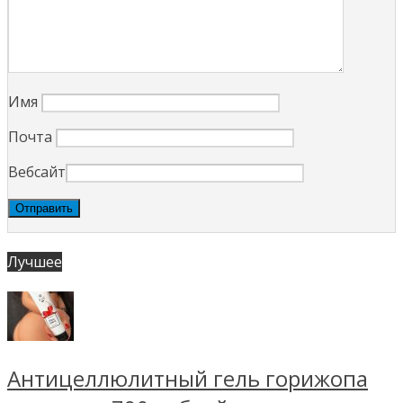
Имя
Почта
Вебсайт
Лучшее
Антицеллюлитный гель горижопа