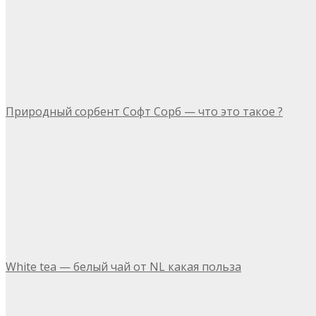
Природный сорбент Софт Сорб — что это такое ?
White tea — белый чай от NL какая польза