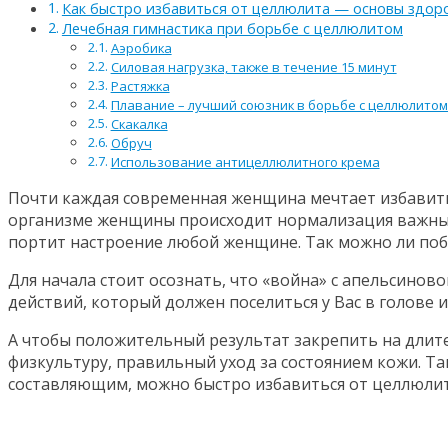
Как быстро избавиться от целлюлита — основы здор
Лечебная гимнастика при борьбе с целлюлитом
Аэробика
Силовая нагрузка, также в течение 15 минут
Растяжка
Плавание – лучший союзник в борьбе с целлюлитом
Скакалка
Обруч
Использование антицеллюлитного крема
Почти каждая современная женщина мечтает избавитьс
организме женщины происходит нормализация важных 
портит настроение любой женщине. Так можно ли побо
Для начала стоит осознать, что «война» с апельсинов
действий, который должен поселиться у Вас в голове 
А чтобы положительный результат закрепить на длит
физкультуру, правильный уход за состоянием кожи. 
составляющим, можно быстро избавиться от целлюлита