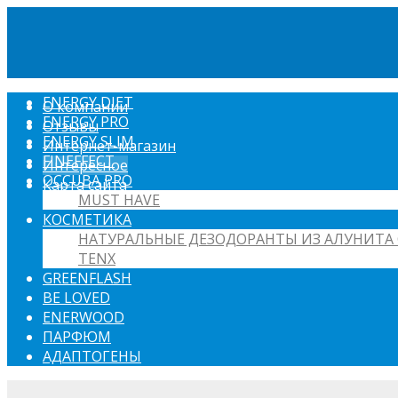
ENERGY DIET
О компании
ENERGY PRO
Отзывы
ENERGY SLIM
Интернет-магазин
FINEFFECT
Интересное
OCCUBA PRO
Карта сайта
MUST HAVE
КОСМЕТИКА
НАТУРАЛЬНЫЕ ДЕЗОДОРАНТЫ ИЗ АЛУНИТА 
TENX
GREENFLASH
BE LOVED
ENERWOOD
ПАРФЮМ
АДАПТОГЕНЫ