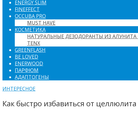
ENERGY SLIM
FINEFFECT
OCCUBA PRO
MUST HAVE
КОСМЕТИКА
НАТУРАЛЬНЫЕ ДЕЗОДОРАНТЫ ИЗ АЛУНИТА 
TENX
GREENFLASH
BE LOVED
ENERWOOD
ПАРФЮМ
АДАПТОГЕНЫ
ИНТЕРЕСНОЕ
Как быстро избавиться от целлюлита