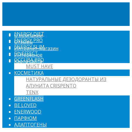
ENERGY DIET
О компании
ENERGY PRO
Отзывы
ENERGY SLIM
Интернет-магазин
FINEFFECT
Интересное
OCCUBA PRO
Карта сайта
MUST HAVE
КОСМЕТИКА
НАТУРАЛЬНЫЕ ДЕЗОДОРАНТЫ ИЗ
АЛУНИТА CRISPENTO
TENX
GREENFLASH
BE LOVED
ENERWOOD
ПАРФЮМ
АДАПТОГЕНЫ