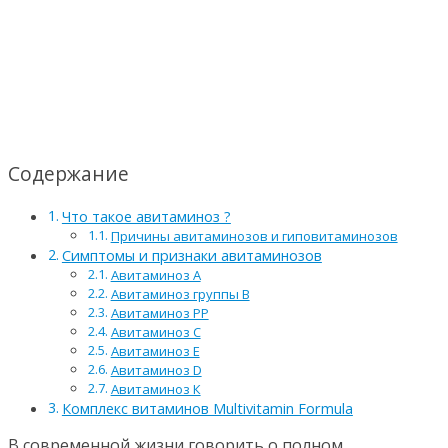
Содержание
Что такое авитаминоз ?
Причины авитаминозов и гиповитаминозов
Симптомы и признаки авитаминозов
Авитаминоз А
Авитаминоз группы В
Авитаминоз РР
Авитаминоз С
Авитаминоз Е
Авитаминоз D
Авитаминоз К
Комплекс витаминов Multivitamin Formula
В современной жизни говорить о полном