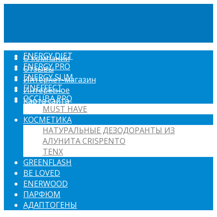
ENERGY DIET
О компании
ENERGY PRO
Отзывы
ENERGY SLIM
Интернет-магазин
FINEFFECT
Интересное
OCCUBA PRO
Карта сайта
MUST HAVE
КОСМЕТИКА
НАТУРАЛЬНЫЕ ДЕЗОДОРАНТЫ ИЗ
АЛУНИТА CRISPENTO
TENX
GREENFLASH
BE LOVED
ENERWOOD
ПАРФЮМ
АДАПТОГЕНЫ