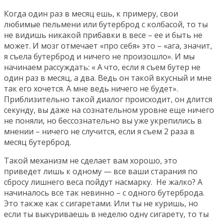
Когда один раз в месяц ешь, к примеру, свои
любимые пельмени или бутерброд с колбасой, то ты
не видишь никакой прибавки в весе – ее и быть не
может. И мозг отмечает «про себя» это – «ага, значит,
я съела бутерброд и ничего не произошло». И мы
начинаем рассуждать: « А что, если я съем бутер не
один раз в месяц, а два. Ведь он такой вкусный и мне
так его хочется. А мне ведь ничего не будет».
Приблизительно такой диалог происходит, он длится
секунду, вы даже на сознательном уровне еще ничего
не поняли, но бессознательно вы уже укрепились в
мнении – ничего не случится, если я съем 2 раза в
месяц бутерброд.
Такой механизм не сделает вам хорошо, это
приведет лишь к одному — все ваши старания по
сбросу лишнего веса пойдут насмарку. Не жалко? А
начиналось все так невинно – с одного бутерброда.
Это также как с сигаретами. Или ты не куришь, но
если ты выкуриваешь в неделю одну сигарету, то ты