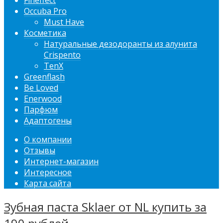
Fineffect
Occuba Pro
Must Have
Косметика
Натуральные дезодоранты из алунита
Crispento
TenX
Greenflash
Be Loved
Enerwood
Парфюм
Адаптогены
О компании
Отзывы
Интернет-магазин
Интересное
Карта сайта
Зубная паста Sklaer от NL купить за