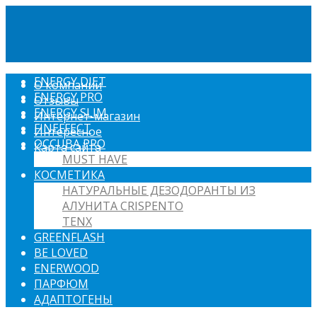
ENERGY DIET
О компании
ENERGY PRO
Отзывы
ENERGY SLIM
Интернет-магазин
FINEFFECT
Интересное
OCCUBA PRO
Карта сайта
MUST HAVE
КОСМЕТИКА
НАТУРАЛЬНЫЕ ДЕЗОДОРАНТЫ ИЗ
АЛУНИТА CRISPENTO
TENX
GREENFLASH
BE LOVED
ENERWOOD
ПАРФЮМ
АДАПТОГЕНЫ