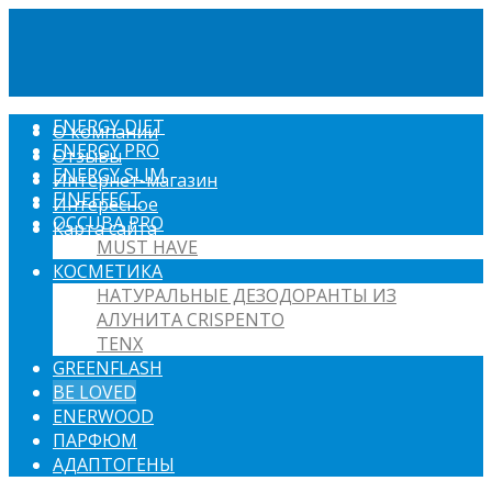
ENERGY DIET
О компании
ENERGY PRO
Отзывы
ENERGY SLIM
Интернет-магазин
FINEFFECT
Интересное
OCCUBA PRO
Карта сайта
MUST HAVE
КОСМЕТИКА
НАТУРАЛЬНЫЕ ДЕЗОДОРАНТЫ ИЗ
АЛУНИТА CRISPENTO
TENX
GREENFLASH
BE LOVED
ENERWOOD
ПАРФЮМ
АДАПТОГЕНЫ