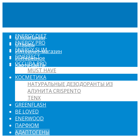
ENERGY DIET
О компании
ENERGY PRO
Отзывы
ENERGY SLIM
Интернет-магазин
FINEFFECT
Интересное
OCCUBA PRO
Карта сайта
MUST HAVE
КОСМЕТИКА
НАТУРАЛЬНЫЕ ДЕЗОДОРАНТЫ ИЗ
АЛУНИТА CRISPENTO
TENX
GREENFLASH
BE LOVED
ENERWOOD
ПАРФЮМ
АДАПТОГЕНЫ